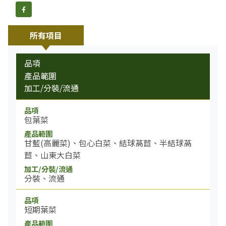
分享到FB
所有項目
品項
產品範圍
加工/分裝/流通
包葉菜
甘藍(高麗菜)、包心白菜、結球萵苣、半結球萵
苣、山東大白菜
分裝、流通
短期葉菜