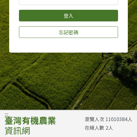
登入
忘記密碼
:::
臺灣有機農業
瀏覽人次
11010384
人
在線人數
2
人
資訊網