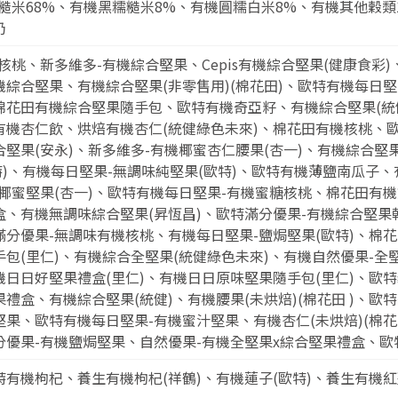
糙米68%、有機黑糯糙米8%、有機圓糯白米8%、有機其他穀類1
奶
核桃、新多維多-有機綜合堅果、Cepis有機綜合堅果(健康食彩
綜合堅果、有機綜合堅果(非零售用)(棉花田)、歐特有機每日堅
棉花田有機綜合堅果隨手包、歐特有機奇亞籽、有機綜合堅果(統健
有機杏仁飲、烘焙有機杏仁(統健綠色未來)、棉花田有機核桃、歐
堅果(安永)、新多維多-有機椰蜜杏仁腰果(杏一)、有機綜合堅果
特)、有機每日堅果-無調味純堅果(歐特)、歐特有機薄鹽南瓜子、
椰蜜堅果(杏一)、歐特有機每日堅果-有機蜜糖核桃、棉花田有
、有機無調味綜合堅果(昇恆昌)、歐特滿分優果-有機綜合堅果
分優果-無調味有機核桃、有機每日堅果-鹽焗堅果(歐特)、棉
包(里仁)、有機綜合全堅果(統健綠色未來)、有機自然優果-全
日日好堅果禮盒(里仁)、有機日日原味堅果隨手包(里仁)、歐
禮盒、有機綜合堅果(統健)、有機腰果(未烘焙)(棉花田 )、歐
果、歐特有機每日堅果-有機蜜汁堅果、有機杏仁(未烘焙)(棉花
分優果-有機鹽焗堅果、自然優果-有機全堅果x綜合堅果禮盒、歐
有機枸杞、養生有機枸杞(祥鶴)、有機蓮子(歐特)、養生有機紅