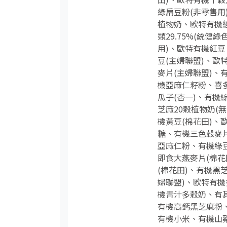
綠扁豆粉(非零售用
植物奶、歐特有機經
類29.75%(統
用)、歐特有機紅
豆(主婦聯盟)、歐
麥片(主婦聯盟)、
機亞麻仁籽粉、喜
瓜子(杏一)、有機
芝麻20穀植物奶(
機黃豆(棉花田)、
糖、有機三色穀麥片
亞麻仁粉、有機綠豆
即食大燕麥片(棉花
(棉花田)、有機黑
婦聯盟)、歐特有機
機青汁多穀奶、有其
有機高鈣黑芝麻粉
有機小米、有機山藥