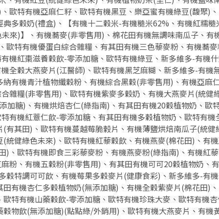
)、歐特有機亞麻仁籽、歐特有機黑豆、樂亞蜜有機綠豆(馥聚)、
典多穀奶(禮盒)、【有機十二穀米-有機糙米62%、有機紅糯糙米
健綠色未來)】、有機蕎麥(非零售用)、棉花田有機無調味南瓜子、有
豆、歐特有機優蛋白綜合雜糧、有其田有機三色藜麥粉、有機蕎麥粉
特有機紅棗滋養穀飲-零添加糖、歐特有機綠豆、新多維多-有機
有機全穀大燕麥片(江醫師)、歐特有機黑芝麻糊、新多維多-有機
多納有機青汁植物纖穀粉、有機綜合黑穀(非零售用)、有機亞麻
綜合雜糧(非零售用)、歐特有機紫麥多穀奶、有機大燕麥片(統健
無添加糖)、有機烘焙杏仁(綠指南)、有其田有機20穀植物奶、
歐特有機紅薏仁飲-零添加糖、有其田有機多穀植物奶、歐特有機
(有其田)、歐特有機蔓越莓脆榖片、有機薄鹽烘焙南瓜子(統健
(統健綠色未來)、歐特有機紅藜穀飲、有機燕麥(棉花田)、有機
田)、歐特有機即食三彩藜麥粉、有機燕麥粉(綠指南)、有機紅
芝麻粉、有機五穀粉(非零售用)、有其田有機可可20穀植物奶、
多穀特調可可飲、有機莓果多穀麥片(健康食彩)、新多維多-有
田有機杏仁多穀植物奶(無添加糖)、有機全穀紫麥片(棉花田)、
、歐特有機山藥穀飲-零添加糖、歐特有機珍珠大麥、歐特有機杏
穀物飲(無添加糖)(點點綠/外銷用)、歐特有機大燕麥片、有機黃