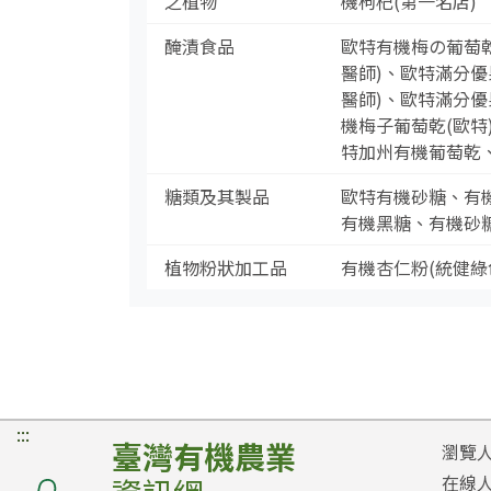
之植物
機枸杞(第一名店)
醃漬食品
歐特有機梅の葡萄
醫師)、歐特滿分優
醫師)、歐特滿分優
機梅子葡萄乾(歐特
特加州有機葡萄乾
糖類及其製品
歐特有機砂糖、有機
有機黑糖、有機砂糖
植物粉狀加工品
有機杏仁粉(統健綠
:::
臺灣有機農業
瀏覽
在線