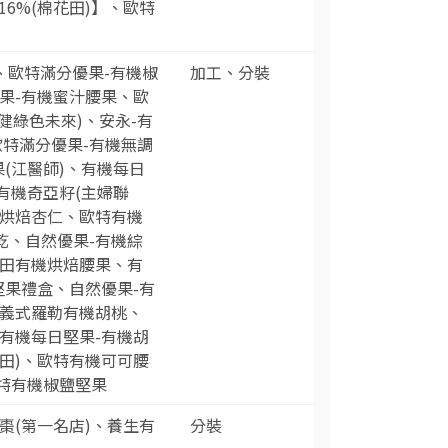
6%(棉花田)】、歐特
)、歐特滿分優果-有機椒
加工、分裝
果-有機蜜汁腰果、歐
綠色未來)、安永-有
特滿分優果-有機無調
(江醫師)、有機每日
有機奇亞籽(主婦聯
機烘焙杏仁、歐特有機
乾、自然優果-有機綜
花田有機烘焙腰果、有
堅果禮盒、自然優果-有
特義式羅勒有機胡桃、
特有機每日堅果-有機胡
田)、歐特有機可可腰
特有機椒鹽堅果
棗(第一名店)、養生有
分裝