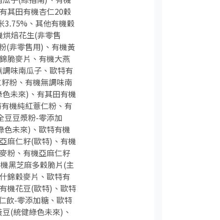
有其田有機杏仁20穀
3.75%、其他有機穀
機烘焙花生(非零售
(非零售用)、有機黃
什錦脆麥片、有機大燕
無調味南瓜子、歐特有
仁籽粉、有機無調味南
綠色未來)、有其田有機
歐特有機純紅薏仁粉、有
全豆豆漿粉-零添加
綠色未來)、歐特有機
亞麻仁籽(歐特)、有機
藜麥粉、有機亞麻仁籽
有機黑芝麻多穀脆片(主
機什錦穀麥片、歐特有
有機花豆(歐特)、歐特
仁飲-零添加糖、歐特
豆(統健綠色未來)、