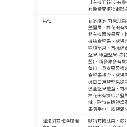
【有機五榖米-有機
有機紫麥植物纖穀
其他
新多維多-有機紅棗
鹽堅果、棉花田有機
特有機醬燒黑豆、
機綜合堅果、歐特
味純堅果、有機綜合
堅果-椒鹽堅果(歐
盟)、新多維多有機
每日三重奏堅果禮盒
合堅果禮盒、歐特滿
機日日薄鹽堅果隨手
機全堅果禮盒、有機
棉花田有機綜合堅果
桃、歐特有機鹽焗堅
果隨手包、歐特滿
經炮製或乾燥處理
歐特有機紅棗、歐特