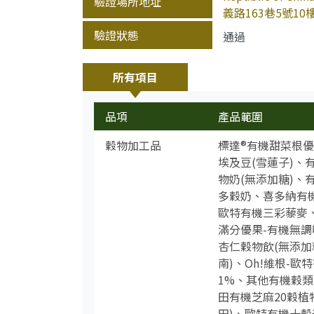
驗證場所地址
義路163巷5號10
驗證狀態
通過
所有項目
品項
產品範圍
穀物加工品
標達®有機甜菜根
埃及豆(雪蓮子)
物奶(無添加糖)、
多穀奶、喜多納有機
歐特有機三彩藜麥
滿分優果-有機無調
杏仁穀物飲(無添加
南)、Oh!維根-
1%、其他有機穀類
田有機芝麻20穀植
田)、歐特有機十穀