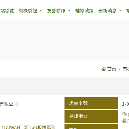
網站導覽
有機驗證
友善耕作
輔導政策
最新消息
首頁
有
證書字號
有限公司
1-
Re
通訊地址
義
hina (TAIWAN)-新北市板橋區信