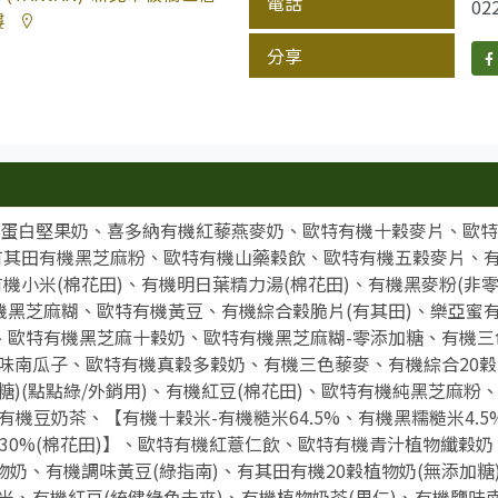
電話
02
樓
分享
優蛋白堅果奶、喜多納有機紅藜燕麥奶、歐特有機十穀麥片、歐
、有其田有機黑芝麻粉、歐特有機山藥穀飲、歐特有機五穀麥片、有
有機小米(棉花田)、有機明日葉精力湯(棉花田)、有機黑麥粉(非
黑芝麻糊、歐特有機黃豆、有機綜合穀脆片(有其田)、樂亞蜜有
、歐特有機黑芝麻十穀奶、歐特有機黑芝麻糊-零添加糖、有機三色
味南瓜子、歐特有機真穀多穀奶、有機三色藜麥、有機綜合20穀
糖)(點點綠/外銷用)、有機紅豆(棉花田)、歐特有機純黑芝麻粉
歐特有機豆奶茶、【有機十穀米-有機糙米64.5%、有機黑糯糙米4.
30%(棉花田)】、歐特有機紅薏仁飲、歐特有機青汁植物纖穀
物奶、有機調味黃豆(綠指南)、有其田有機20穀植物奶(無添加糖
米、有機紅豆(統健綠色未來)、有機植物奶茶(里仁)、有機鹽味南