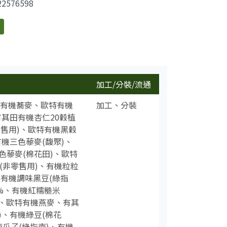
22576598
分享到FB
加工/分裝/流通
特有機蕎麥、歐特有機
加工、分裝
其田有機杏仁20穀植
零售用)、歐特有機黑穀
機三色藜麥(馥聚)、
藜麥(棉花田)、歐特
(非零售用)、有機粒粒
、有機調味黑豆(綠指
5%、有機紅糯糙米
奶、歐特有機燕麥、有其
)、有機綠豆(棉花
瓜子(綠指南)、有機