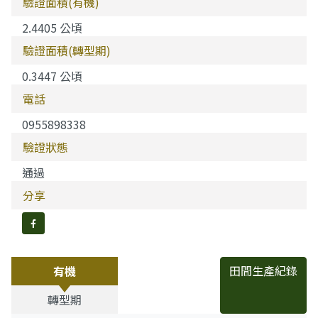
驗證面積(有機)
2.4405 公頃
驗證面積(轉型期)
0.3447 公頃
電話
0955898338
驗證狀態
通過
分享
分享到FB
田間生產紀錄
有機
轉型期