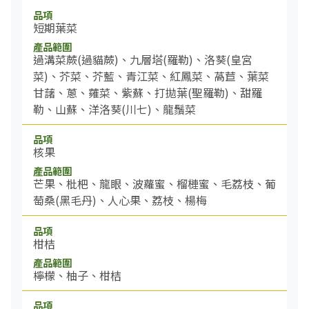
短期葉菜
過溝菜蕨(過貓蕨)、九層塔(羅勒)、洛葵(皇宮
菜)、芥菜、芥藍、青江菜、紅鳳菜、萵苣、葉菜
甘藷、蔥、蕹菜、紫蘇、打拋葉(聖羅勒)、甜羅
勒、山蘇、洋洛葵(川七)、龍鬚菜
核果
芒果、枇杷、龍眼、波蘿蜜、榴槤蜜、毛荔枝、葡
萄桑(黑毛丹)、人心果、荔枝、楊梅
柑桔
檸檬、柚子、柑桔