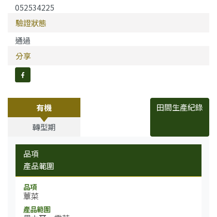
052534225
驗證狀態
通過
分享
分享到FB
田間生產紀錄
有機
轉型期
品項
產品範圍
蕈菜