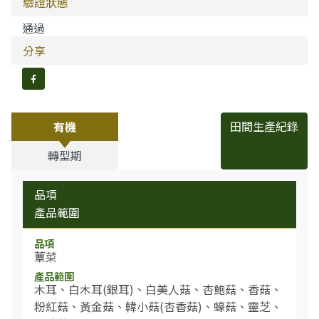
驗證狀態
通過
分享
分享到FB
田間生產紀錄
有機
轉型期
品項
產品範圍
蕈菜
木耳、白木耳(銀耳)、白美人菇、杏鮑菇、香菇、
粉紅菇、黃金菇、韓小菇(杏香菇)、蠔菇、靈芝、